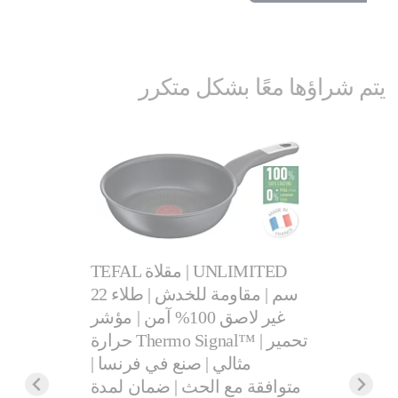
يتم شراؤها معًا بشكل متكرر
TEFAL مقلاة | UNLIMITED
22 سم | مقاومة للخدش | طلاء
TEFA قدر 16 سم
غير لاصق 100% آمن | مؤشر
يل ممتاز
حرارة Thermo Signal™ | تحمير
اخلية | غطاء
مثالي | صنع في فرنسا |
| مناسب
متوافقة مع الحث | ضمان لمدة
 سنتين |