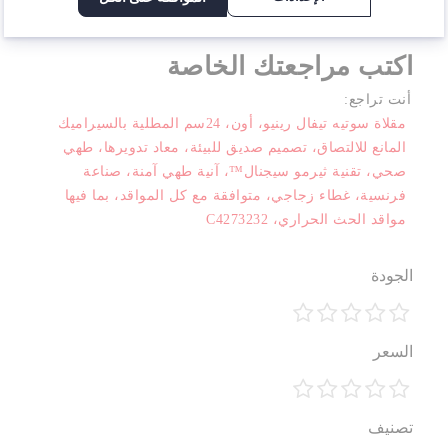
اكتب مراجعتك الخاصة
أنت تراجع:
مقلاة سوتيه تيفال رينيو، أون، 24سم المطلية بالسيراميك
المانع للالتصاق، تصميم صديق للبيئة، معاد تدويرها، طهي
صحي، تقنية ثيرمو سيجنال™، آنية طهي آمنة، صناعة
فرنسية، غطاء زجاجي، متوافقة مع كل المواقد، بما فيها
مواقد الحث الحراري، C4273232
الجودة
1
2
3
4
5
السعر
نجمة
نجوم
نجوم
نجوم
نجوم
1
2
3
4
5
تصنيف
نجمة
نجوم
نجوم
نجوم
نجوم