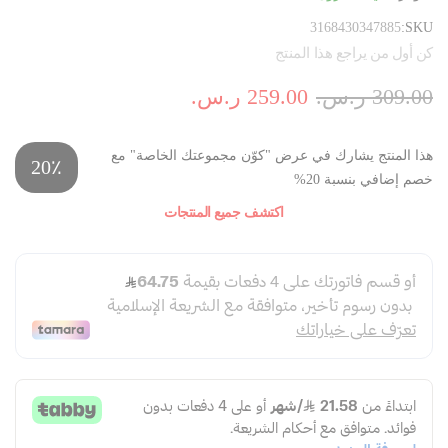
3168430347885
SKU
كن أول من يراجع هذا المنتج
309.00 ر.س.‏
259.00 ر.س.‏
هذا المنتج يشارك في عرض "كوّن مجموعتك الخاصة" مع
20٪
خصم إضافي بنسبة 20%
اكتشف جميع المنتجات