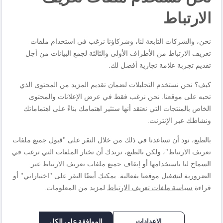
تصميمًا موفرًا للطاقة من مواد منخفضة الأثر البيئي وتم تصنيعها
الارتباط
في فرنسا، وهي تقدم أداءً مقاومًا للالتصاق لا تشوبه شائبة، وتتسم
بسهولة الاستخدام وبتقديمها لطريقة عيش أفضل إجمالًا تلبي
احتياجاتك على نحو مثالي. ويأتي هيكلها الألومنيوم مصنوعًا من
نحن، والشركات التابعة لنا، وشركاؤنا نرغب في استخدام ملفات
مواد معاد تدويرها بنسبة 100%*، وهو ما يعني أثرًا بيئيًّا مُخفضًا، في
تعريف الارتباط من الأطراف الأولى والثالثة لجمع البيانات من أجل
حين تقدم طبقة طلاء السيراميك المقاومة للالتصاق من الجيل
تقديم تجربة علامة تجارية أفضل لك.
الجديد انزلاقًا سلسًا لا يتطلب دهونًا أو زيتًا لتصبح بذلك مثالية لإعداد
كيف؟ نحن نستخدم التحليلات لضمان تقديم المزيد من المحتوى الذي
وجبات طازجة وصحية يومًا بعد يوم. تأتي مجموعة رينيو، أون
تحبه على موقعنا. نحن نرغب فقط في عرض الإعلانات والمحتوى
مجهزة بمؤشر الحرارة ثيرموسيجنال الحصري من تيفال لضمان
الخاص بالمنتجات التي نعتقد أنها ستثير اهتمامك بناءً على اهتماماتك
تحمير مثالي، كما أنها متوافقة مع جميع أسطح المواقد، بما في
ونشاطك عبر الإنترنت.
ذلك الحث الحراري.
بالطبع، نود أن تساعدنا في ذلك من خلال النقر على "قبول جميع ملفات
تعريف الارتباط"، ولكن بالطبع، نريدك أن تختار الملفات التي ترغب في
مواصفات المنتجات
السماح لنا باستخدامها أو إيقاف جميع ملفات تعريف الارتباط غير
الضرورية لتشغيل موقعنا بفعالية. يمكنك أيضًا النقر على "اختياراتي" أو
سياسة ملفات تعريف الارتباط
قراءة
لمزيد من المعلومات.
المراجعات
الإعدادات
الموافقة على الكل