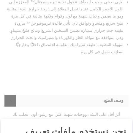
طهي صحي وطيب المذاق: تتحول تقنية ثيرموسيجنال™ المعززة إلى
اللون الأحمر الكامل عندما تصل المقلاة إلى درجة حرارة البدء المثالية،
وهو ما يضمن وجبات شهية مع لون وقوام ونكهة مثالية في كل مرة
طبخ سريع ومتساوٍ وتوافق تام: تأتي قاعدة ثيرموفيوجن™ مزودة
بتقنية حث حراري ممتازة تضمن التسخين السريع ونتائج طبخ متساوٍ،
وهي متوافقة مع مواقد الغاز والكهرباء والسيراميك والحث الحراري
سهولة التنظيف: طبقة سيراميك مقاومة للالتصاق داخليًّا وخارجيًّا
لتنظيف سهل في كل يوم
وصف المنتج
أثر أقل على البيئة، ووجبات شهية أكثر! مع رينيو، أون، تجلب لك
تيفال أحدث ابتكاراتها في أواني الطهي المطلية بالسيراميك من
نحن نستخدم ملفات تعريف
أجل طريقة طهي جديدة كليًّا. تم تصميم مجموعة رينيو، أون،