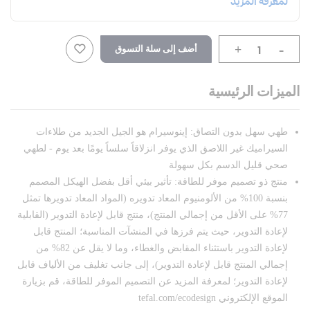
-
أضف إلى سلة التسوق
+
الميزات الرئيسية
طهي سهل بدون التصاق: إينوسيرام هو الجيل الجديد من طلاءات
السيراميك غير اللاصق الذي يوفر انزلاقاً سلساً يومًا بعد يوم - لطهي
صحي قليل الدسم بكل سهولة
منتج ذو تصميم موفر للطاقة: تأثير بيئي أقل بفضل الهيكل المصمم
بنسبة 100% من الألومنيوم المعاد تدويره (المواد المعاد تدويرها تمثل
77% على الأقل من إجمالي المنتج)، منتج قابل لإعادة التدوير (القابلية
لإعادة التدوير، حيث يتم فرزها في المنشآت المناسبة؛ المنتج قابل
لإعادة التدوير باستثناء المقابض والغطاء، وما لا يقل عن 82% من
إجمالي المنتج قابل لإعادة التدوير)، إلى جانب تغليف من الألياف قابل
لإعادة التدوير؛ لمعرفة المزيد عن التصميم الموفر للطاقة، قم بزيارة
الموقع الإلكتروني tefal.com/ecodesign