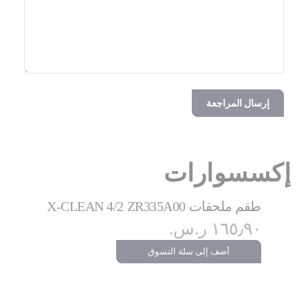
إرسال المراجعة
إكسسوارات
طقم ملحقات X-CLEAN 4/2 ZR335A00
١٦٥٫٩٠ ر.س.‏
أضف إلى سلة التسوق