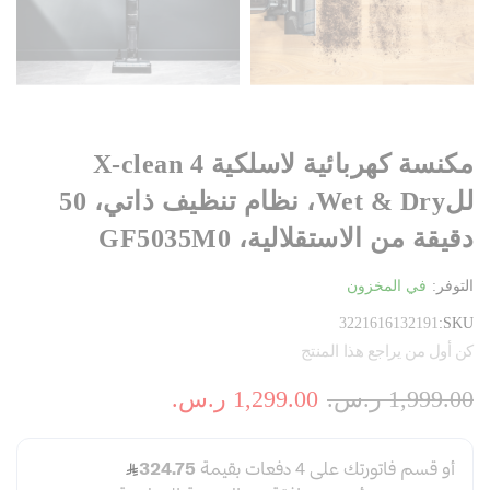
مكنسة كهربائية لاسلكية X-clean 4
للWet & Dry، نظام تنظيف ذاتي، 50
دقيقة من الاستقلالية، GF5035M0
التوفر:
في المخزون
3221616132191
SKU
كن أول من يراجع هذا المنتج
1,999.00 ر.س.‏
1,299.00 ر.س.‏