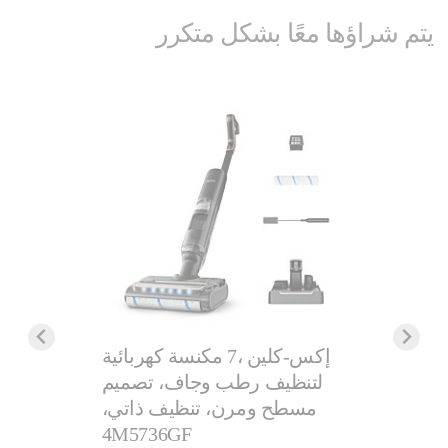
يتم شراؤها معًا بشكل متكرر
مكواة بخ
إكس-كلين ،7 مكنسة كهربائية
تقنية
لتنظيف رطب وجاف، تصميم
مسطح ومرن، تنظيف ذاتي،
إن لايت|
4M5736GF