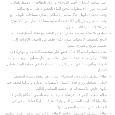
على شاشة LED —أحمر للأوساخ وأزرق للنظافة— وضبط تلقائي
لسرعة دوران الأسطوانة/تدفق الماء للحصول على نتائج مثالية
وقت تشغيل طويل جدًا: تنظيف لاسلكي يغطي مسافات طويلة، مع
وقت تشغيل يصل إلى 50 دقيقة لتغطية مساحة تصل إلى 350 مترًا
مربعًا* (*حسب أثاث المنزل)
تنظيف بلا عناء: تصميم خفيف الوزن للغاية مع نظام أسطوانة ذاتية
الدفع للتنظيف لا يتطلب سوى 25% فقط من الجهد، بالإضافة إلى
تصميم مريح وعصري متقن
ضمان صيانة لمدة 15 عامًا: قطع غيار منخفضة التكلفة ومتوفرة في
6200 مركز صيانة تابعة لنا حول العالم من أجل تصليح سريع لسنوات
عديدة، ويأتي ذلك في إطار التزامنا بالمساهمة في حماية البيئة وتقليل
الإهدار
نظام تنظيف ذاتي دون استخدام اليدين: قم بتفعيل ميزة التنظيف
الذاتي بضغطة زر واحدة، اغسل الأسطوانة الدوارة واتركها لتجف حتى
تكون جاهزة للاستخدام في جلسة التنظيف التالية
نظام تنظيف الحواف: فرشاة جانبية مدمجة تلتصق بإحكام بالحواف
والزوايا للتنظيف الشامل الذي يترك منزلك نظيفًا تمامًا—حتى في
المناطق التي يصعب الوصول إليها
نظام التنظيف المستمر: يحافظ النظام الذكي على تدفق المياه النظيفة