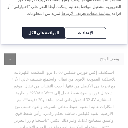
الضرورية لتشغيل موقعنا بفعالية. يمكنك أيضًا النقر على "اختياراتي" أو
سياسة ملفات تعريف الارتباط
قراءة
لمزيد من المعلومات.
الإعدادات
الموافقة على الكل
وصف المنتج
استكشف إكس فورس فليكس 15.60 برو، المكنسة الكهربائية
اللاسلكية العمودية الأقوى من تيفال، واستمتع بتنظيف عالي الأداء
مع تجربة هي الأفضل من فئتها. أحدث التقنيات من تيفال؛ موتور
ديجيتال فورس بقوة شفط تصل إلى 230Air Watts* وبطارية
استثنائية 32.4V لتشغيل ذاتي لمدة ساعة و20 دقيقة**، مع
ابتكارات عالية التقنية: ضبط تلقائي للسرعة والقوة حسب نوع
الأرضية، تقنية فليكس، شاشة تحكم رقمي، رأس شفط قوي
وعميق بمصابيح LED، وغير ذلك الكثير. *باستخدام زر التعزيز
**عند استخدام المكنسة المحمولة في الوضع الاقتصادي