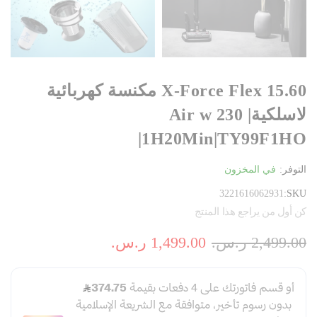
X-Force Flex 15.60 مكنسة كهربائية
لاسلكية| Air w 230
|1H20Min|TY99F1HO
التوفر:
في المخزون
3221616062931
SKU
كن أول من يراجع هذا المنتج
2,499.00 ر.س.‏
1,499.00 ر.س.‏