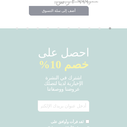
٢٬٩٩٩٫٠٠ ر.س.‏
تسوق
أضف إلى سلة التسوق
احصل على
خصم 10%
اشترك في النشرة
الإخبارية لدينا لتصلك
عروضنا ووصفاتنا
لقد قرأت وأوافق على