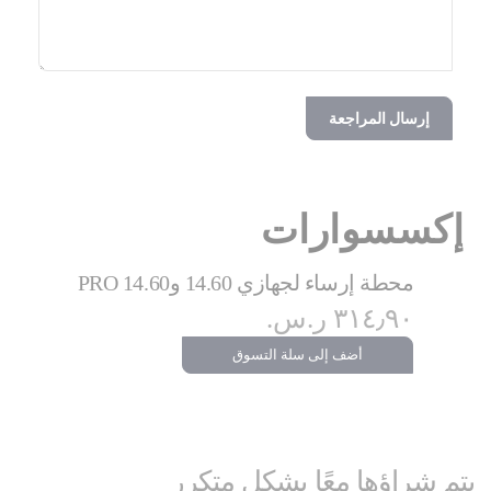
إرسال المراجعة
إكسسوارات
محطة إرساء لجهازي 14.60 و14.60 PRO
٣١٤٫٩٠ ر.س.‏
أضف إلى سلة التسوق
يتم شراؤها معًا بشكل متكرر