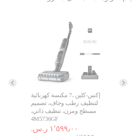
إكس فورس 12.6، مكنسة
إكس-كلين ،7 مكنسة كهربائية
ع ممسحة،
لتنظيف رطب وجاف، تصميم
150 إير واط، حتى 45 دقيقة،
مسطح ومرن، تنظيف ذاتي،
4M5736GF
TY98A2
.‏
١٬٥٩٩٫٠٠ ر.س.‏
٩٩٩٫٠٠ ر.س.‏