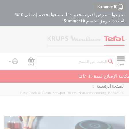
Summer10
سارعوا – عرض لفترة محدودة! استمتعوا بخصم إضافي 10%
باستخدام رمز الخصم
Summer10
سلة التسوق
تسوق
السلة
بحث
دعم العملاء
الصفحة الرئيسية
Easy Cook & Clean, Stewpot, 30 cm, Non-stick coating, B5546902
Skip
Skip
to
to
the
the
beginning
end
of
of