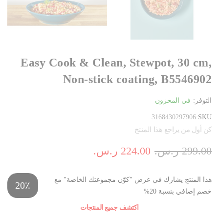
Easy Cook & Clean, Stewpot, 30 cm,
Non-stick coating, B5546902
التوفر:
في المخزون
3168430297906
SKU
كن أول من يراجع هذا المنتج
299.00 ر.س.‏
224.00 ر.س.‏
هذا المنتج يشارك في عرض "كوّن مجموعتك الخاصة" مع
20٪
خصم إضافي بنسبة 20%
اكتشف جميع المنتجات