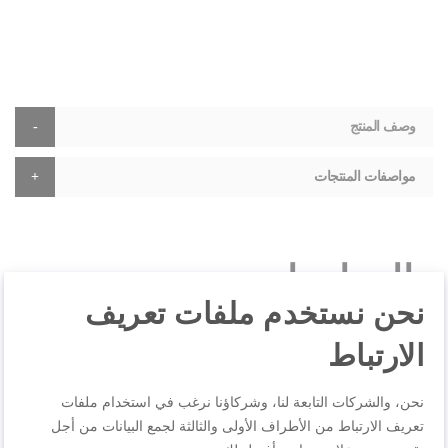
وصف المنتج
مواصفات المنتجات
المراجعات
نحن نستخدم ملفات تعريف
الارتباط
اكتب مراجعتك الخاصة
نحن، والشركات التابعة لنا، وشركاؤنا نرغب في استخدام ملفات
أنت تراجع:
تعريف الارتباط من الأطراف الأولى والثالثة لجمع البيانات من أجل
Easy Cook & Clean, Stewpot, 30 cm, Non-stick coating,