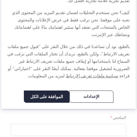
تقديم تجربة علامة تجارية أفضل لك.
B5546902
كيف؟ نحن نستخدم التحليلات لضمان تقديم المزيد من المحتوى الذي
الجودة
تحبه على موقعنا. نحن نرغب فقط في عرض الإعلانات والمحتوى
الخاص بالمنتجات التي نعتقد أنها ستثير اهتمامك بناءً على اهتماماتك
ونشاطك عبر الإنترنت.
1
2
3
4
5
السعر
نجمة
نجوم
نجوم
نجوم
نجوم
بالطبع، نود أن تساعدنا في ذلك من خلال النقر على "قبول جميع ملفات
تعريف الارتباط"، ولكن بالطبع، نريدك أن تختار الملفات التي ترغب في
1
2
3
4
5
السماح لنا باستخدامها أو إيقاف جميع ملفات تعريف الارتباط غير
تصنيف
نجمة
نجوم
نجوم
نجوم
نجوم
الضرورية لتشغيل موقعنا بفعالية. يمكنك أيضًا النقر على "اختياراتي" أو
سياسة ملفات تعريف الارتباط
قراءة
لمزيد من المعلومات.
1
2
3
4
5
نجمة
نجوم
نجوم
نجوم
نجوم
الاسم المستعار
الإعدادات
الموافقة على الكل
الملخص