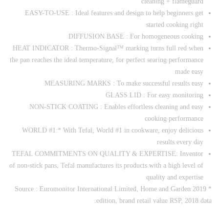
cleaning + flameguard
EASY-TO-USE : Ideal features and design to help beginners get
started cooking right
DIFFUSION BASE : For homogeneous cooking
HEAT INDICATOR : Thermo-Signal™ marking turns full red when
the pan reaches the ideal temperature, for perfect searing performance
made easy
MEASURING MARKS : To make successful results easy
GLASS LID : For easy monitoring
NON-STICK COATING : Enables effortless cleaning and easy
cooking performance
WORLD #1:* With Tefal, World #1 in cookware, enjoy delicious
results every day
TEFAL COMMITMENTS ON QUALITY & EXPERTISE: Inventor
of non-stick pans, Tefal manufactures its products with a high level of
quality and expertise
* Source : Euromonitor International Limited, Home and Garden 2019
edition, brand retail value RSP, 2018 data.