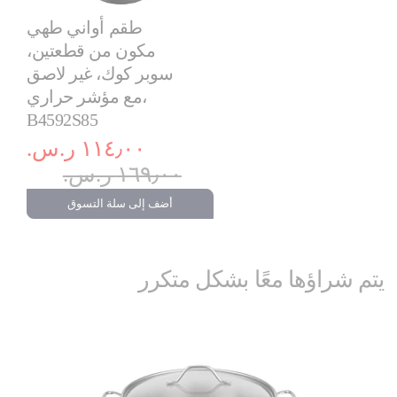
طقم أواني طهي
مكون من قطعتين،
سوبر كوك، غير لاصق
مع مؤشر حراري،
B4592S85
١١٤٫٠٠ ر.س.‏
١٦٩٫٠٠ ر.س.‏
أضف إلى سلة التسوق
يتم شراؤها معًا بشكل متكرر