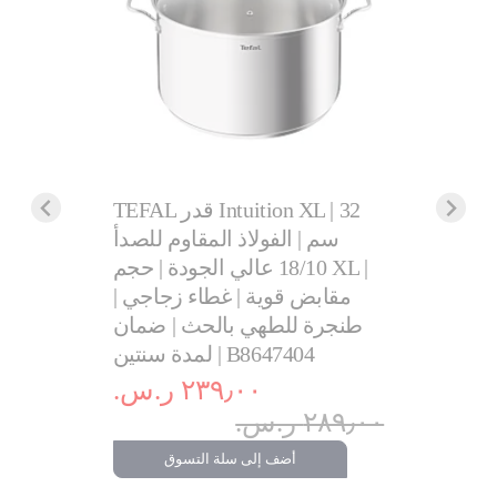
TEFAL قدر Intuition XL | 26
TEFAL قدر Intuition XL | 32
مكن
اوم للصدأ
سم | الفولاذ المقاوم للصدأ
rgy| 100
ودة | حجم XL |
18/10 عالي الجودة | حجم XL |
 زجاجي |
مقابض قوية | غطاء زجاجي |
ث | ضمان
طنجرة للطهي بالحث | ضمان
١٬٥٩٩٫٠٠ ر.س
لمدة سنتين | B8647404
٢٣٩٫٠٠ ر.س.‏
.‏
٢٨٩٫٠٠ ر.س.‏
أضف إلى سلة التسوق
تسوق