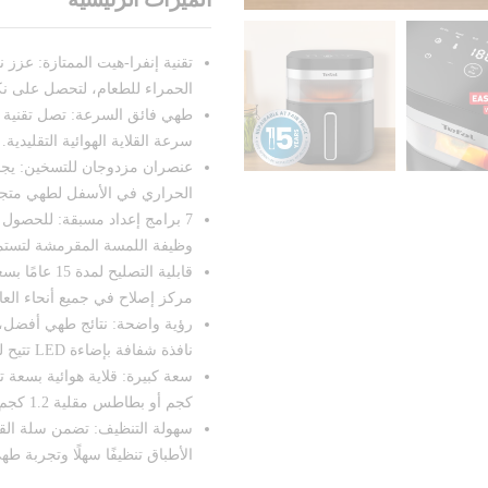
تقنية إنفرا-هيت الممتازة: عزز 
الحمراء للطعام، لتحصل على ن
طهي فائق السرعة: تصل تقنية 
سرعة القلاية الهوائية التقليدية.
عنصران مزدوجان للتسخين: يجمع
الحراري في الأسفل لطهي متج
7 برامج إعداد مسبقة: للحصول 
وظيفة اللمسة المقرمشة لتستمت
مركز إصلاح في جميع أنحاء العا
رؤية واضحة: نتائج طهي أفضل،
نافذة شفافة بإضاءة LED تتيح لك مراقبة الطهي لتحقيق درجة القرمشة المثالية.
كجم أو بطاطس مقلية 1.2 كجم، مثالية لعدد بين 6 و8 أشخاص.
سهولة التنظيف: تضمن سلة القلي
الأطباق تنظيفًا سهلًا وتجربة ط