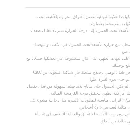
نكهات القلاية الهوائية بفضل اختراق الحرارة بالأشعة تحت
كهات مقرمشة وعصارية.
الأشعة تحت الحمراء إلى درجة الحرارة بسرعة تعادل ضعف
ان بين حرارة الأشعة تحت الحمراء في الأعلى والتوصيل
انس.
على نكهات الطهي على النار المكشوفة التي نعشقها جميعًا، مع
ع بوجبتك.
قابلية التصليح لمدة 15 عامًا بسعر عادل: نوصي بإصلاح منتجك في شبكتنا المكونة من 6200
لم حتى يدوم لفترة أطول
 لم يكن الحصول على طعام لذيذ بهذه السهولة من قبل، بفضل
سعة كبيرة: قلاية هوائية بسعة تبلغ 7 لترات، مناسبة للمكونات الكبيرة مثل دجاجة مشوية 1.5
 دون زيت المانعة للالتصاق والقابلة للتنظيف في غسالة
هي خالية من القلق