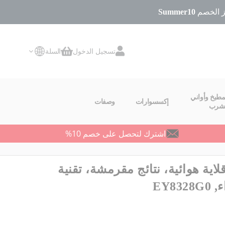
Summer10
تسجيل الدخول
السلة
سلة التسوق
مطبخ وأواني
إكسسوارات
وصفات
لشرب
اشترك لتحصل على خصم 10%
قلاية هوائية، نتائج مقرمشة، تقنية
EY8