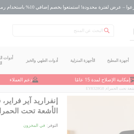
ا – عرض لفترة محدودة! استمتعوا بخصم إضافي 10% باستخدام رمز الخصم
بحث
أدوات ال
أجهزة المطبخ
الأجهزة المنزلية
أدوات الطهي والخبز
ا
إمكانية الإصلاح لمدة 15 عامًا
دعم العملاء
تحت الحمراء, EY8328G0
إنفراريد آير فراير، 
الأشعة تحت الحمراء, 328G0
التوفر:
في المخزون