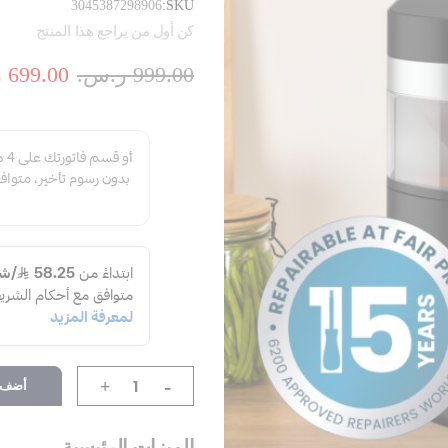
3045387298906
SKU
كن أول من يراجع هذا المنتج
999.00 ر.س.‏
699.00 ر.س.‏
-
أضف إ
+
الميزات الرئيسية